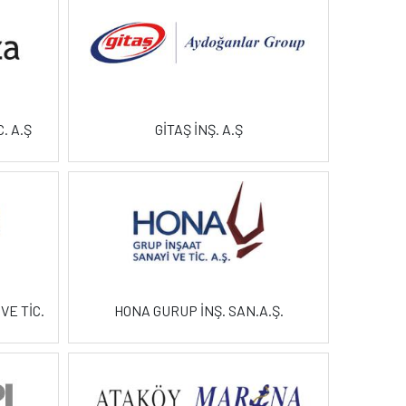
. A.Ş
GİTAŞ İNŞ. A.Ş
VE TİC.
HONA GURUP İNŞ. SAN.A.Ş.