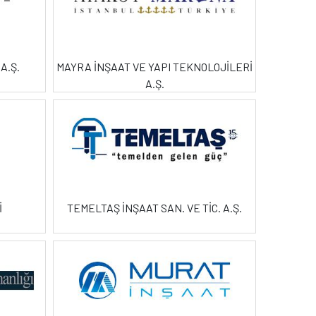
A.Ş.
MAYRA İNŞAAT VE YAPI TEKNOLOJİLERİ
A.Ş.
İ
TEMELTAŞ İNŞAAT SAN. VE TİC. A.Ş.