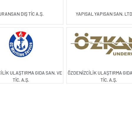
URANSAN DIŞ TİC A.Ş.
YAPISAL YAPISAN SAN. LTD.
İLİK ULAŞTIRMA GIDA SAN. VE
ÖZDENİZCİLİK ULAŞTIRMA GIDA
TİC. A.Ş.
TİC. A.Ş.