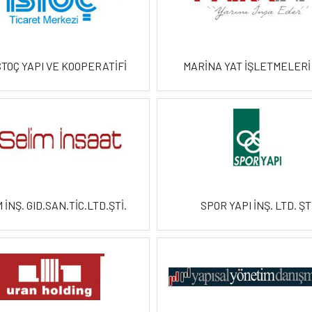
İSTOÇ YAPI VE KOOPERATİFİ
MARİNA YAT İŞLETMELERİ 
 İNŞ. GID.SAN.TİC.LTD.ŞTİ.
SPOR YAPI İNŞ. LTD. ŞT