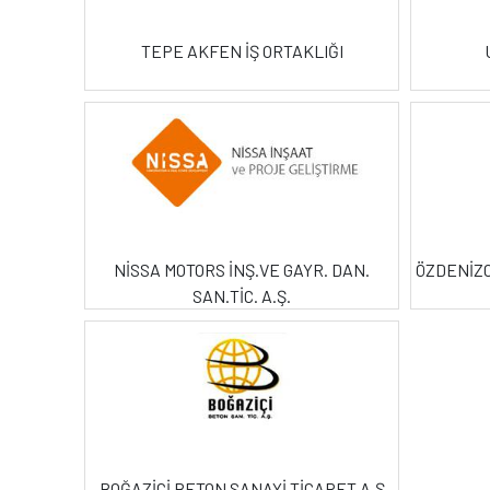
TEPE AKFEN İŞ ORTAKLIĞI
NİSSA MOTORS İNŞ.VE GAYR. DAN.
ÖZDENİZC
SAN.TİC. A.Ş.
BOĞAZİÇİ BETON SANAYİ TİCARET A.Ş