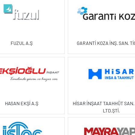
FUZUL A.Ş
GARANTİ KOZA İNŞ. SAN. TİC
HASAN EKŞİ A.Ş
HİSAR İNŞAAT TAAHHÜT SAN. 
LTD.ŞTİ.