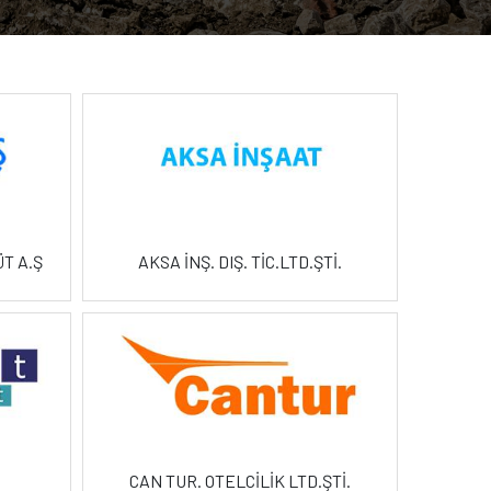
T A.Ş
AKSA İNŞ. DIŞ. TİC.LTD.ŞTİ.
CAN TUR. OTELCİLİK LTD.ŞTİ.